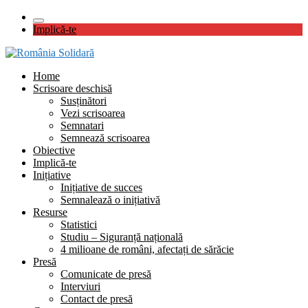
Implică-te
Home
Scrisoare deschisă
Susținători
Vezi scrisoarea
Semnatari
Semnează scrisoarea
Obiective
Implică-te
Inițiative
Inițiative de succes
Semnalează o inițiativă
Resurse
Statistici
Studiu – Siguranță națională
4 milioane de români, afectați de sărăcie
Presă
Comunicate de presă
Interviuri
Contact de presă