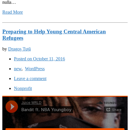
nulla…
Read More
Preparing to Help Young Central American
Refugees
by
Dragoș Tuță
Posted on October 11, 2016
new
,
WordPress
Leave a comment
Nonprofit