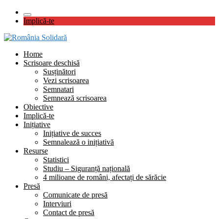
Implică-te
Home
Scrisoare deschisă
Susținători
Vezi scrisoarea
Semnatari
Semnează scrisoarea
Obiective
Implică-te
Inițiative
Inițiative de succes
Semnalează o inițiativă
Resurse
Statistici
Studiu – Siguranță națională
4 milioane de români, afectați de sărăcie
Presă
Comunicate de presă
Interviuri
Contact de presă